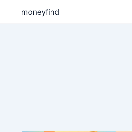
콘
moneyfind
텐
츠
로
건
너
뛰
기