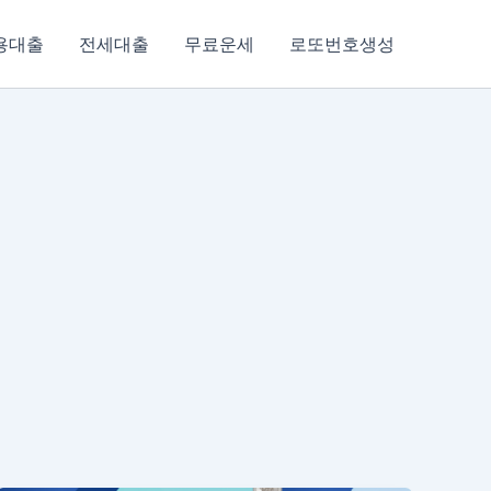
용대출
전세대출
무료운세
로또번호생성