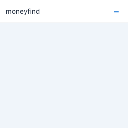
콘
moneyfind
텐
츠
로
건
너
뛰
기