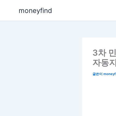
콘
moneyfind
텐
츠
로
건
너
뛰
기
3차 
자동지
글쓴이
moneyf