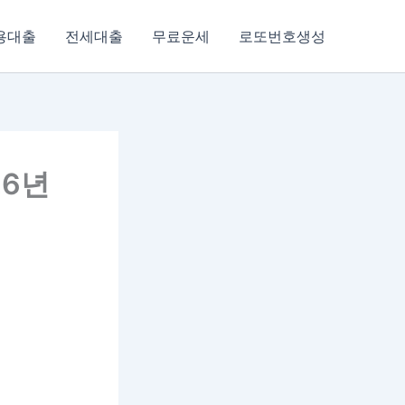
용대출
전세대출
무료운세
로또번호생성
26년