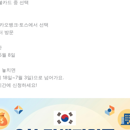
불카드 중 선택
카카오뱅크·토스에서 선택
터 방문
간
 5월 8일
 놓치면
월 18일~7월 3일)으로 넘어가요.
기간에 신청하세요!