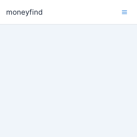
콘
moneyfind
텐
츠
로
건
너
뛰
기