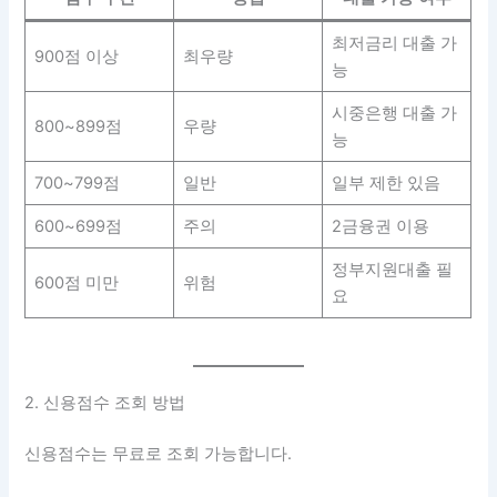
최저금리 대출 가
900점 이상
최우량
능
시중은행 대출 가
800~899점
우량
능
700~799점
일반
일부 제한 있음
600~699점
주의
2금융권 이용
정부지원대출 필
600점 미만
위험
요
2. 신용점수 조회 방법
신용점수는 무료로 조회 가능합니다.