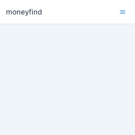
콘
moneyfind
텐
츠
로
건
너
뛰
기