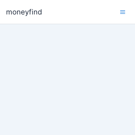
콘
moneyfind
텐
츠
로
건
너
뛰
기