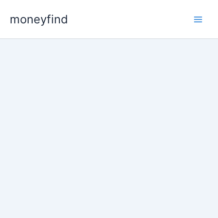
콘
moneyfind
텐
츠
로
건
너
뛰
기