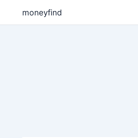
콘
moneyfind
텐
츠
로
건
너
뛰
기