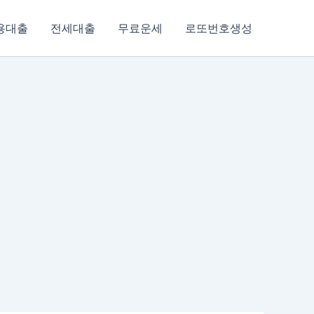
용대출
전세대출
무료운세
로또번호생성