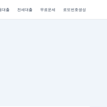
용대출
전세대출
무료운세
로또번호생성