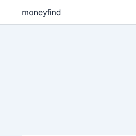
콘
moneyfind
텐
츠
로
건
너
뛰
기